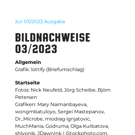
Zum
Inhalt
springen
zur 03/2023 Ausgabe
Bildnachweise
03/2023
Allgemein
Grafik: lottify (Briefumschlag)
Startseite
Fotos: Nick Neufeld, Jörg Scheibe, Björn
Petersen
Grafiken: Mary Naimanbayeva,
wongmbatuloyo, Sergei Mastepanov,
Dr_Microbe, miodrag ignjatovic,
MuchMania, Godruma, Olga Kurbatova,
shlyonik, JDawnInk | iStockphoto.com,