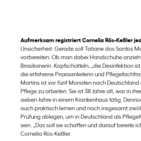
Aufmerksam registriert Cornelia Rös-Keßler je
Unsicherheit: Gerade soll Tatiane dos Santos Ma
vorbereiten. Ob man dabei Handschuhe anzieht,
Brasilianerin. Kopfschütteln, „die Desinfektion is
die erfahrene Praxisanleiterin und Pflegefachfr
Martins ist vor fünf Monaten nach Deutschlan
Pflege zu arbeiten. Sie ist 38 Jahre alt, war in ih
sieben Jahre in einem Krankenhaus tätig. Dennoc
auch praktisch lernen und nach insgesamt zwö
Prüfung ablegen, um in Deutschland als Pflege
sein. „Das soll sie schaffen und darauf bereite ich
Cornelia Rös-Keßler.