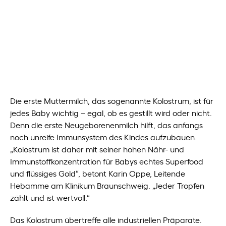
Neugeborene vor Krankheiten und hilft
beim Aufbau des Immunsystems.
Autorin:
Susanna Bauch
Die erste Muttermilch, das sogenannte Kolostrum, ist für
jedes Baby wichtig – egal, ob es gestillt wird oder nicht.
Denn die erste Neugeborenenmilch hilft, das anfangs
noch unreife Immunsystem des Kindes aufzubauen.
„Kolostrum ist daher mit seiner hohen Nähr- und
Immunstoffkonzentration für Babys echtes Superfood
und flüssiges Gold“, betont Karin Oppe, Leitende
Hebamme am Klinikum Braunschweig. „Jeder Tropfen
zählt und ist wertvoll.“
Das Kolostrum übertreffe alle industriellen Präparate.