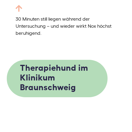
30 Minuten still liegen während der
Untersuchung – und wieder wirkt Nox höchst
beruhigend.
Tierische Unterstützer
Therapiehund im
Klinikum
Braunschweig
Tierische Helfer sorgen für Entspannung
und weniger Angst: Die Therapiehunde
Nox, Yuma und bald auch Daffy