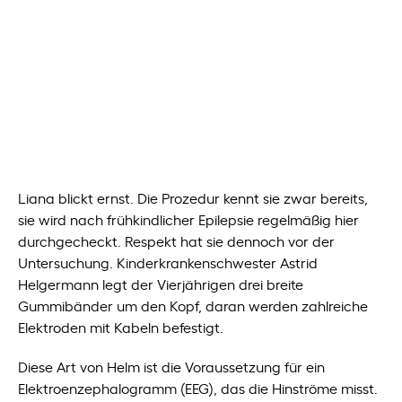
unterstützen das Team am
Sozialpädiatrischen Zentrum des
Klinikums Braunschweig.
Autorin:
Susanna Bauch
Liana blickt ernst. Die Prozedur kennt sie zwar bereits,
sie wird nach frühkindlicher Epilepsie regelmäßig hier
durchgecheckt. Respekt hat sie dennoch vor der
Untersuchung. Kinderkrankenschwester Astrid
Helgermann legt der Vierjährigen drei breite
Gummibänder um den Kopf, daran werden zahlreiche
Elektroden mit Kabeln befestigt.
Diese Art von Helm ist die Voraussetzung für ein
Elektroenzephalogramm (EEG), das die Hinströme misst.