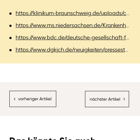
https://klinikum-braunschweig.de/uploads/client/pms/files/qualitaetsbericht-2023-standort-salzdahlumer-strasse.pdf
https://www.ms.niedersachsen.de/Krankenhausreform/informationen-zur-krankenhausreform-in-niedersachsen-222262.html
https://www.bdc.de/deutsche-gesellschaft-fuer-kinder-und-jugendchirurgie-plaediert-fuer-die-einfuehrung-der-beiden-paediatrischen-leistungsgruppen/
https://www.dgkjch.de/neuigkeiten/pressestelle
Das könnte Sie auch