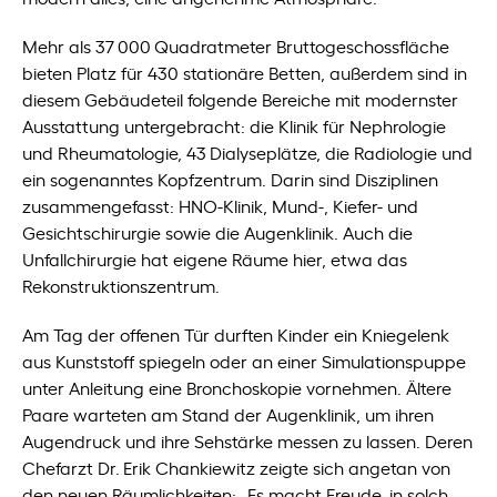
Mehr als 37 000 Quadratmeter Bruttogeschossfläche
bieten Platz für 430 stationäre Betten, außerdem sind in
diesem Gebäudeteil folgende Bereiche mit modernster
Ausstattung untergebracht: die Klinik für Nephrologie
und Rheumatologie, 43 Dialyseplätze, die Radiologie und
ein sogenanntes Kopfzentrum. Darin sind Disziplinen
zusammengefasst: HNO-Klinik, Mund-, Kiefer- und
Gesichtschirurgie sowie die Augenklinik. Auch die
Unfallchirurgie hat eigene Räume hier, etwa das
Rekonstruktionszentrum.
Am Tag der offenen Tür durften Kinder ein Kniegelenk
aus Kunststoff spiegeln oder an einer Simulationspuppe
unter Anleitung eine Bronchoskopie vornehmen. Ältere
Paare warteten am Stand der Augenklinik, um ihren
Augendruck und ihre Sehstärke messen zu lassen. Deren
Chefarzt Dr. Erik Chankiewitz zeigte sich angetan von
den neuen Räumlichkeiten: „Es macht Freude, in solch