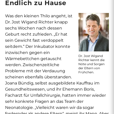
Endlich zu Hause
Was den kleinen Thilo angeht, ist
Dr. Jost Wigand Richter knapp
sechs Wochen nach dessen
Geburt recht zufrieden. „Er hat
sein Gewicht fast verdoppelt
seitdem.“ Der Inkubator konnte
inzwischen gegen ein
Dr. Jost Wigand
Wärmebettchen getauscht
Richter kennt die
Nöte und Sorgen
werden. Zwischenzeitliche
der Eltern von
Probleme mit der Verdauung
Frühchen.
scheinen ebenfalls überstanden.
Joana Bündig, selbst ausgebildete Kauffrau im
Gesundheitswesen, und ihr Ehemann Boris,
Facharzt für Unfallchirurgie, hatten immer wieder
sehr konkrete Fragen an das Team der
Neonatologie. „Vielleicht waren wir da sogar
fordernder als andere Eltern“, meint ihr Mann. Aber