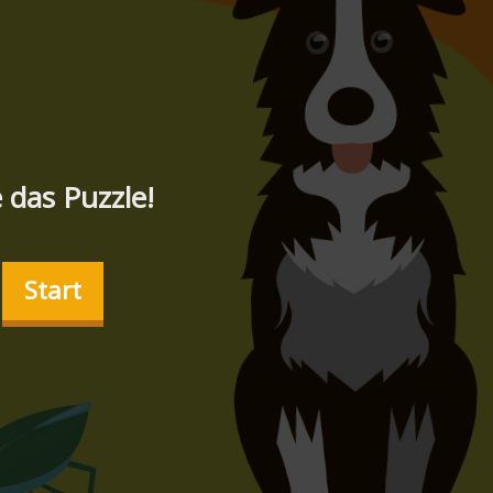
 das Puzzle!
Start