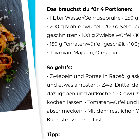
Das brauchst du für 4 Portionen:
• 1 Liter Wasser/Gemüsebrühe • 250 g
• 200 g Möhrenwürfel • 200 g Selleriew
geschnitten • 100 g Zwiebelwürfel • 1
• 150 g Tomatenwürfel, geschält • 10
• Thymian, Majoran, Oregano
So geht’s:
• Zwiebeln und Porree in Rapsöl gl
und etwas anrösten. • Zwei Drittel 
dazugeben und aufkochen. • Gewürz
kochen lassen. • Tomatenwürfel und
abschmecken. • Mit dem restlichen W
Konsistenz erreicht ist.
Tipp: